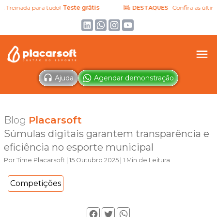
reinada para tudo!
Teste grátis
Confira as últimas n
DESTAQUES
Ajuda
Agendar demonstração
Blog
Placarsoft
Súmulas digitais garantem transparência e
eficiência no esporte municipal
Por Time Placarsoft | 15 Outubro 2025 | 1 Min de Leitura
Competições