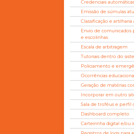
Credenciais automática
Emissão de súmulas atu
Classificação e artilhari
Envio de comunicados p
e escolinhas
Escala de arbitragem
Tutoriais dentro do sis
Policiamento e emergê
Ocorrências educaciona
Geração de matérias co
Incorporar em outro sit
Sala de troféus e perfil 
Dashboard completo
Carteirinha digital e/ou
Registros de logs para a