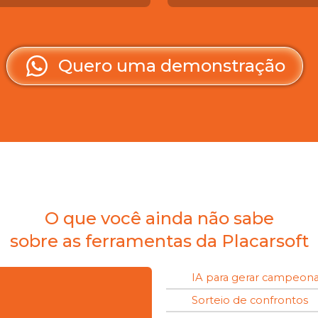
Quero uma demonstração
O que você ainda não sabe
sobre as ferramentas da Placarsoft
IA para gerar campeon
Sorteio de confrontos