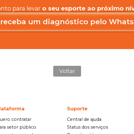
nto para levar
o seu esporte ao próximo nív
 receba um diagnóstico pelo What
Voltar
lataforma
Suporte
uero contratar
Central de ajuda
ara setor público
Status dos serviços