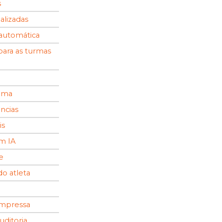
s
alizadas
a automática
ara as turmas
tema
ncias
is
m IA
e
do atleta
 impressa
uditoria