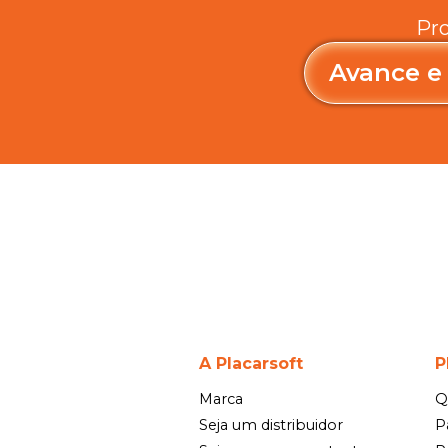
Pro
Avance e
A Placarsoft
P
Marca
Q
Seja um distribuidor
P