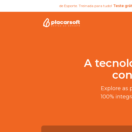
 IA gratuita para Secretários de Esporte. Treinada para tudo!
Teste grátis
A tecnol
con
Explore as 
100% integr