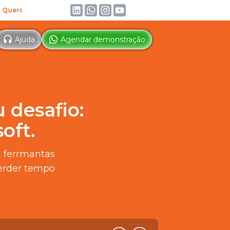
o ler!
IA
Conheça a IA gratuita para Secretários de Esporte. Trei
Ajuda
Agendar demonstração
 desafio:
oft.
m ferrmantas
perder tempo