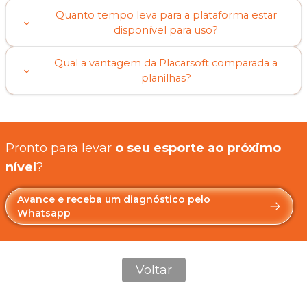
Quanto tempo leva para a plataforma estar
disponível para uso?
Qual a vantagem da Placarsoft comparada a
planilhas?
Pronto para levar
o seu esporte ao próximo
nível
?
Avance e receba um diagnóstico pelo
Whatsapp
Voltar