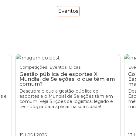
Eventos
Competições
Eventos
Dicas
Eve
Gestão pública de esportes X
Co
Mundial de Seleções: o que têm em
Es
comum?
ma
Descubra o que a gestão pública de
Des
as e
esportes e o Mundial de Seleções têm em
Esp
s
comum. Veja 5 lições de logística, legado e
mês
tecnologia para aplicar na sua cidade!
mun
15
|
05
|
2026
13
|