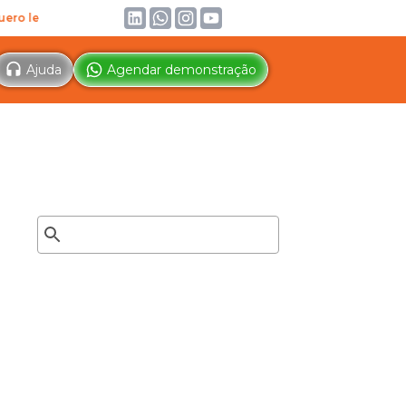
r!
IA
Conheça a IA gratuita para Secretários de Esporte. Treinada 
Ajuda
Agendar demonstração