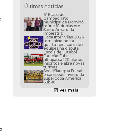
Últimas notícias
6ª Etapa do
Campeonato
e
Municipal de Dominó
reúne 18 duplas em
Santo Amaro da
Imperatriz
Copa Inter Vilas 2026
tem início nesta
quarta-feira com dez
equipes na disputa
Escola de Futebol
Furacão Fube
ultrapassa 120 alunos
inscritos e abre novas
turmas
Secel/Jaraguá Futsal
é campeão invicto da
SuperCopa América
Sub-16
ver mais
o