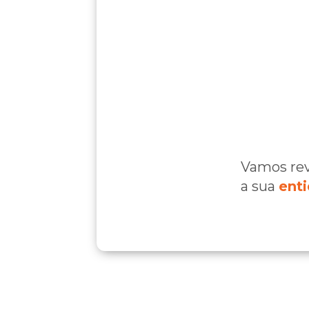
Vamos rev
a sua
ent